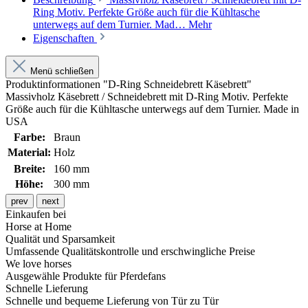
Ring Motiv. Perfekte Größe auch für die Kühltasche
unterwegs auf dem Turnier. Mad…
Mehr
Eigenschaften
Menü schließen
Produktinformationen "D-Ring Schneidebrett Käsebrett"
Massivholz Käsebrett / Schneidebrett mit D-Ring Motiv. Perfekte
Größe auch für die Kühltasche unterwegs auf dem Turnier. Made in
USA
Farbe:
Braun
Material:
Holz
Breite:
160 mm
Höhe:
300 mm
prev
next
Einkaufen bei
Horse at Home
Qualität und Sparsamkeit
Umfassende Qualitätskontrolle und erschwingliche Preise
We love horses
Ausgewähle Produkte für Pferdefans
Schnelle Lieferung
Schnelle und bequeme Lieferung von Tür zu Tür