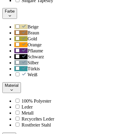
Singare Tapestry
Farbe
Beige
Braun
Gold
Orange
Pflaume
Schwarz
Silber
Türkis
Weiß
Material
100% Polyester
Leder
Metall
Recyceltes Leder
Rostfreier Stahl