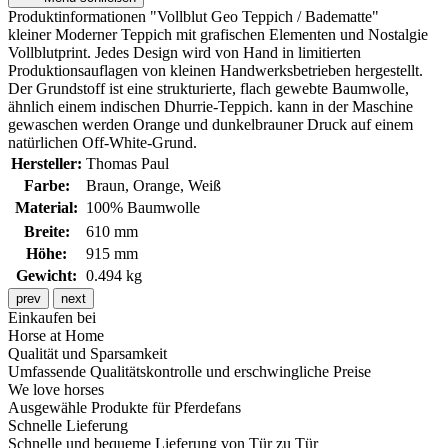
Produktinformationen "Vollblut Geo Teppich / Badematte"
kleiner Moderner Teppich mit grafischen Elementen und Nostalgie
Vollblutprint. Jedes Design wird von Hand in limitierten
Produktionsauflagen von kleinen Handwerksbetrieben hergestellt.
Der Grundstoff ist eine strukturierte, flach gewebte Baumwolle,
ähnlich einem indischen Dhurrie-Teppich. kann in der Maschine
gewaschen werden Orange und dunkelbrauner Druck auf einem
natürlichen Off-White-Grund.
Hersteller:
Thomas Paul
Farbe:
Braun
, Orange
, Weiß
Material:
100% Baumwolle
Breite:
610 mm
Höhe:
915 mm
Gewicht:
0.494 kg
prev
next
Einkaufen bei
Horse at Home
Qualität und Sparsamkeit
Umfassende Qualitätskontrolle und erschwingliche Preise
We love horses
Ausgewähle Produkte für Pferdefans
Schnelle Lieferung
Schnelle und bequeme Lieferung von Tür zu Tür